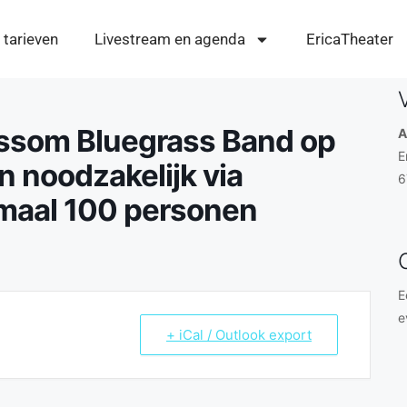
 tarieven
Livestream en agenda
EricaTheater
ossom Bluegrass Band op
A
E
 noodzakelijk via
6
imaal 100 personen
E
e
+ iCal / Outlook export